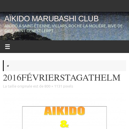
Passer
au
contenu
AÏKIDO MARUBASHI CLUB
AIKIDO À SAINT-ÉTIENNE, VILLARS, ROCHE-LA-MOLIÈRE, RIVE-DE-
GIER, SAINT-GENEST-LERPT
«
2016FÉVRIERSTAGATHELM
La taille originale est de
800 × 1131
pixels