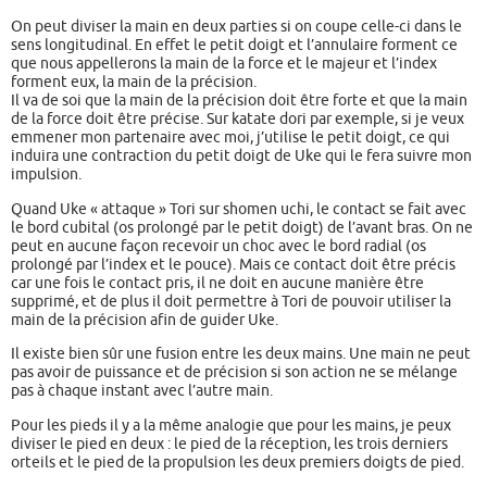
On peut diviser la main en deux parties si on coupe celle-ci dans le
sens longitudinal. En effet le petit doigt et l’annulaire forment ce
que nous appellerons la main de la force et le majeur et l’index
forment eux, la main de la précision.
Il va de soi que la main de la précision doit être forte et que la main
de la force doit être précise. Sur katate dori par exemple, si je veux
emmener mon partenaire avec moi, j’utilise le petit doigt, ce qui
induira une contraction du petit doigt de Uke qui le fera suivre mon
impulsion.
Quand Uke « attaque » Tori sur shomen uchi, le contact se fait avec
le bord cubital (os prolongé par le petit doigt) de l’avant bras. On ne
peut en aucune façon recevoir un choc avec le bord radial (os
prolongé par l’index et le pouce). Mais ce contact doit être précis
car une fois le contact pris, il ne doit en aucune manière être
supprimé, et de plus il doit permettre à Tori de pouvoir utiliser la
main de la précision afin de guider Uke.
Il existe bien sûr une fusion entre les deux mains. Une main ne peut
pas avoir de puissance et de précision si son action ne se mélange
pas à chaque instant avec l’autre main.
Pour les pieds il y a la même analogie que pour les mains, je peux
diviser le pied en deux : le pied de la réception, les trois derniers
orteils et le pied de la propulsion les deux premiers doigts de pied.