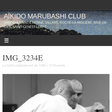
Passer
au
contenu
AÏKIDO MARUBASHI CLUB
AIKIDO À SAINT-ÉTIENNE, VILLARS, ROCHE-LA-MOLIÈRE, RIVE-DE-
GIER, SAINT-GENEST-LERPT
IMG_3234E
La taille originale est de
1200 × 1216
pixels