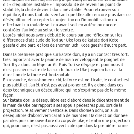
dit « d’équilibre instable » : impossibilité de revenir au point de
stabilité, la chute devient donc inévitable. Pour retrouver son
équilibre, il nous faut alors en tant que Uke aller encore plus dans ce
déséquilibre et accepter la projection ou l’immobilisation en
effectuant un roulade soit en avant soit en arrière ou encore
contrôler l’arrivée au sol sur le ventre.
L’après midi nous avons débuté le cours par une réflexion sur les
différences d’attitude de Tori sur Uke lors de katate dori Kote
gaeshi d’une part, et lors de shomen uchi Kote gaeshi d’autre part.
Dans la première pratique sur katate dori, il y a un contact très fort,
très important avec la paume de main enveloppant le poignet de
Tori. Il y a donc un léger arrêt. Puis Tori se dégage et pour nous il
n’est pas nécessaire de baisser le bras de Uke jusqu’en bas car la
direction de la force est horizontale.
En revanche, dans shomen uchi, la force est verticale, le contact est
plus subtil et l’arrêt n’est pas aussi prononcé. Il y a donc dans ces
deux techniques un déséquilibre qui ne s’exprime pas de la même
façon.
Sur katate dori le déséquilibre est d’abord dans le décentrement de
la main de Uke par rapport à ses appuis pédestres puis, lors de la
projection, relativement verticale. Dans shomen uchi, on a un
déséquilibre d’abord vertical afin de maintenir la direction donnée
par uke, puis une ouverture du corps de uke, et enfin une projection
qui, pour nous, n’est pas aussi verticale que dans la première forme.