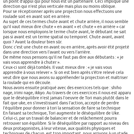
un point d’appui qui pour nous est un partenaire. Ceci implique une
direction qui n’est plus verticale mais plus ou moins oblique.
Pour se réceptionner après une projection nous effectuons une
roulade soit en avant soit en arrière.
Au sujet de ces termes chute avant et chute arrière, il nous semble
qu’il vaut mieux dire chute « en avant » et chute « en arrière » car
lorsque nous employons le terme chute avant, le débutant ne sait
pas si avant est un terme spatial ou temporel. Chute avant, avant
quoi ? Avant la douleur bien sûr.
Donc c’est une chute en avant ou en arrière, après avoir été projeté
dans une direction vers l’avant ou vers l’arrière.
De même nous pensons qu’il ne faut pas dire aux débutants : « je
vais vous apprendre à chuter ».
Ceux-ci sont déjà tombés. Il vaut mieux dire : « je vais vous
apprendre à vous relever ». Si on est bien après s’être relevé cela
veut dire que nous avons su appréhender la projection et maîtriser
la roulade qui en découle.
Nous avons ensuite pratiqué avec des exercices tels que : shiho
nage, irimi nage, ikkyo. Au travers de ces exercices il nous est apparu
que le déséquilibre n’est jamais l’oeuvre de Tori mais plutôt dans le
fait que uke, en s’investissant dans l’action, accepte de perdre
l’équilibre pour donner à tori la sensation de faire sa technique
En faisant sa technique, Tori augmente le déséquilibre de Uke.
Celui-ci, par un travail de balancier et de relâchement pourra
retrouver son équilibre. Si le déséquilibre par rapport au niveau des
deux protagonistes, à leur vitesse, aux qualités physiques et
techniques de chacun, est trop important, nous arrivons à un stade