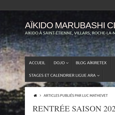
Passer
au
contenu
AÏKIDO MARUBASHI C
AIKIDO À SAINT-ÉTIENNE, VILLARS, ROCHE-LA-
PASSER
ACCUEIL
DOJO
BLOG AÏKIRETEX
AU
CONTENU
STAGES ET CALENDRIER LIGUE ARA
ACCUEIL
ARTICLES PUBLIÉS PAR LUC MATHEVET
RENTRÉE SAISON 202