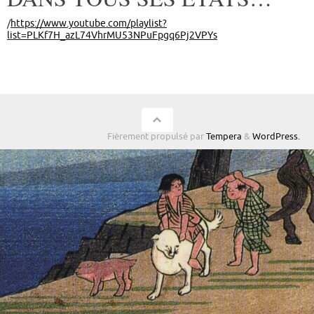
/
https://www.youtube.com/playlist?
list=PLKf7H_azL74VhrMU53NPuFpgq6Pj2VPYs
Fièrement propulsé par
Tempera
&
WordPress.