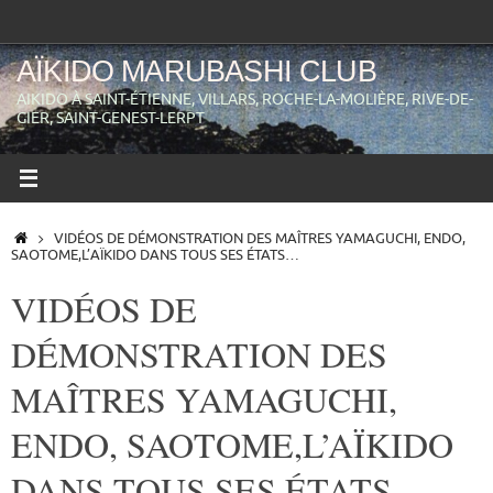
Passer
au
contenu
AÏKIDO MARUBASHI CLUB
AIKIDO À SAINT-ÉTIENNE, VILLARS, ROCHE-LA-MOLIÈRE, RIVE-DE-
GIER, SAINT-GENEST-LERPT
ACCUEIL
VIDÉOS DE DÉMONSTRATION DES MAÎTRES YAMAGUCHI, ENDO,
SAOTOME,L’AÏKIDO DANS TOUS SES ÉTATS…
VIDÉOS DE
DÉMONSTRATION DES
MAÎTRES YAMAGUCHI,
ENDO, SAOTOME,L’AÏKIDO
DANS TOUS SES ÉTATS…